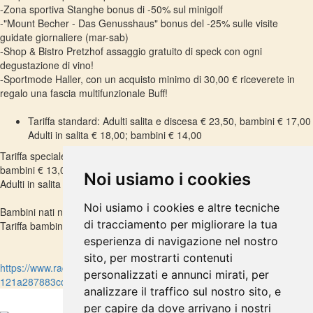
-Zona sportiva Stanghe bonus di -50% sul minigolf
-"Mount Becher - Das Genusshaus" bonus del -25% sulle visite
guidate giornaliere (mar-sab)
-Shop & Bistro Pretzhof assaggio gratuito di speck con ogni
degustazione di vino!
-Sportmode Haller, con un acquisto minimo di 30,00 € riceverete in
regalo una fascia multifunzionale Buff!
Tariffa standard: Adulti salita e discesa € 23,50, bambini € 17,00
Adulti in salita € 18,00; bambini € 14,00
Tariffa speciale con activeCard: Adulti in salita e in discesa € 18,00,
bambini € 13,00
Noi usiamo i cookies
Adulti in salita € 14,00; bambini € 10,00
Noi usiamo i cookies e altre tecniche
Bambini nati nel 2010 e più giovani viaggiano gratuitamente
di tracciamento per migliorare la tua
Tariffa bambini: nati nel 2007, 2008 e 2009
esperienza di navigazione nel nostro
sito, per mostrarti contenuti
https://www.racines.info/­media/­ce358bec-bae9-4d09-b898-
personalizzati e annunci mirati, per
121a287883cd/­activecard-it.pdf
analizzare il traffico sul nostro sito, e
per capire da dove arrivano i nostri