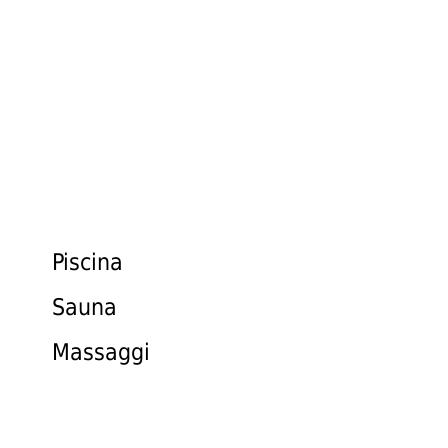
BENESSERE &
PISCINA
Colofone
e
privacy
Piscina
Sauna
Massaggi