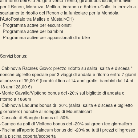
all'interno dell'Alto Adige e verso Trento, gli autobus locali, le funivie
per il Renon, Meranza, Meltina, Veranon e Kohlern-Colle, la ferrovia a
scartamento ridotto del Renon e la funicolare per la Mendola,
l'AutoPostale tra Malles e Müstair/CH)
- Programma active per escursionisti
- Programma active per bambini
- Programma active per appassionati di e-bike
Servizi bonus:
-Cabinovia Racines-Giovo: prezzo ridotto su salita, salita e discesa *
nonché biglietto speciale per 3 viaggi di andata e ritorno entro 7 giorni
al prezzo di 39,00 € (bambini fino ai 14 anni gratis; bambini dai 14 ai
18 anni 28,00 €)
-Monte Cavallo/Vipiteno bonus del -20% sul biglietto di andata e
ritorno a 1860m
-Cabinovia Ladurns bonus di -20% (salita, salita e discesa e biglietto
giornaliero) nonché al noleggio di Mountaincart
-Cascate di Stanghe bonus di -50%
-Campo da golf di Vipiteno bonus del -20% sul green fee giornaliero
-Piscina all'aperto Balneum bonus del -20% su tutti i prezzi d'ingresso
alla piscina coperta/scoperta