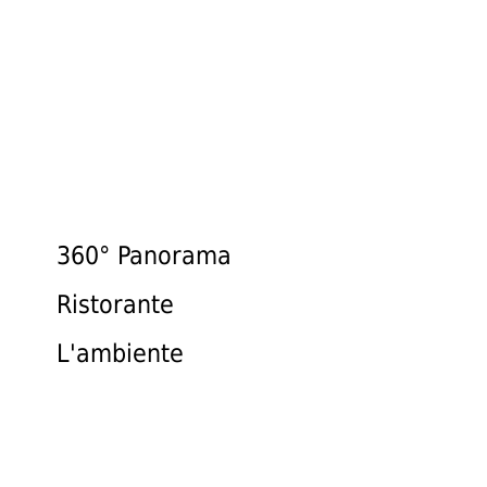
Estate
Inverno
Active
CARD
360° Panorama
Richiesta
/
Ristorante
Prenotazione
L'ambiente
Posizione
e
arrivo