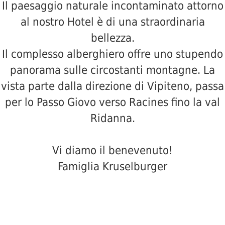
Il paesaggio naturale incontaminato attorno
al nostro Hotel è di una straordinaria
Piscina
bellezza.
coperta
Il complesso alberghiero offre uno stupendo
panorama sulle circostanti montagne. La
Sauna
vista parte dalla direzione di Vipiteno, passa
per lo Passo Giovo verso Racines fino la val
Massaggi
Ridanna.
Camere
Vi diamo il benevenuto!
&
Famiglia Kruselburger
Prezzi
Le
offerte
IL TONNERHOF