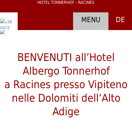
HOTEL TONNERHOF - RACINES
MENU
DE
1
2
3
4
5
6
7
8
Il
Tonnerhof
BENVENUTI all’Hotel
Panoramiche
Albergo Tonnerhof
a 360°
a Racines presso Vipiteno
L'Ambiente
nelle Dolomiti dell’Alto
Adige
Ristorante
Storia
dell'hotel