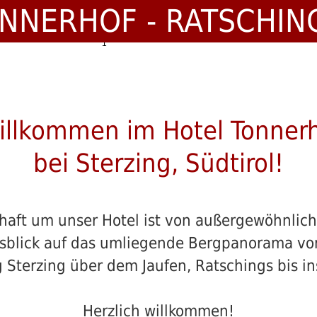
NNERHOF - RATSCHIN
1
2
3
4
5
6
7
8
Willkommen im Hotel Tonnerh
bei Sterzing, Südtirol!
haft um unser Hotel ist von außergewöhnlic
usblick auf das umliegende Bergpanorama vom
 Sterzing über dem Jaufen, Ratschings bis in
Herzlich willkommen!