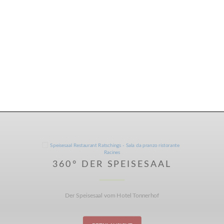
360° DER SPEISESAAL
Der Speisesaal vom Hotel Tonnerhof