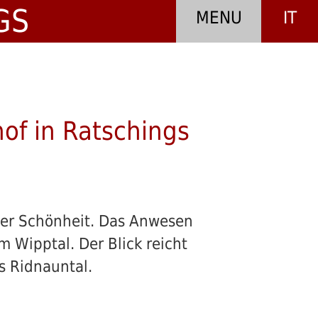
GS
MENU
IT
Der
Tonnerhof
360°
Panorama
of in Ratschings
Ambiente
Restaurant
her Schönheit. Das Anwesen
Hotel
 Wipptal. Der Blick reicht
Geschichte
s Ridnauntal.
Schwimmbad